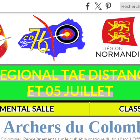
IONAL TAE DISTANCE
ET 05 JUILLET
MENTAL SALLE
CLAS
 Archers du Colom
olombier. Renseignements sur le club et la pratique du tir à l'arc à Offr