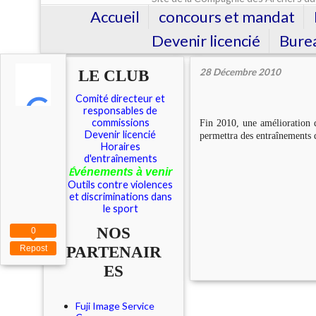
Accueil
concours et mandat
Devenir licencié
Burea
LE CLUB
28 Décembre 2010
Comité directeur et
responsables de
commissions
Fin 2010, une amélioration d
Devenir licencié
permettra des entraînements d
Horaires
d'entraînements
É
vénements à venir
Outils contre violences
et discriminations dans
le sport
NOS
0
PARTENAIR
Repost
ES
Fuji Image Service