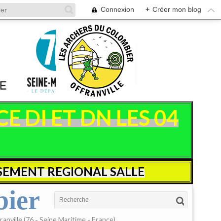
Connexion
+
Créer mon blog
 DI ET DN LES 04
SEMENT REGIONAL SALLE
bier
anville (76 - Seine Maritime - France)