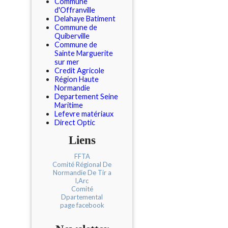
Commune
d'Offranville
Delahaye Batiment
Commune de
Quiberville
Commune de
Sainte Marguerite
sur mer
Credit Agricole
Région Haute
Normandie
Departement Seine
Maritime
Lefevre matériaux
Direct Optic
Liens
FFTA
Comité Régional De
Normandie De Tir a
l,Arc
Comité
Dpartemental
page facebook