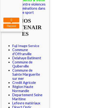
Outils contre violences
et discriminations dans
le sport
NOS
0
PARTENAIR
Repost
ES
Fuji Image Service
Commune
d'Offranville
Delahaye Batiment
Commune de
Quiberville
Commune de
Sainte Marguerite
sur mer
Credit Agricole
Région Haute
Normandie
Departement Seine
Maritime
Lefevre matériaux
Direct Optic