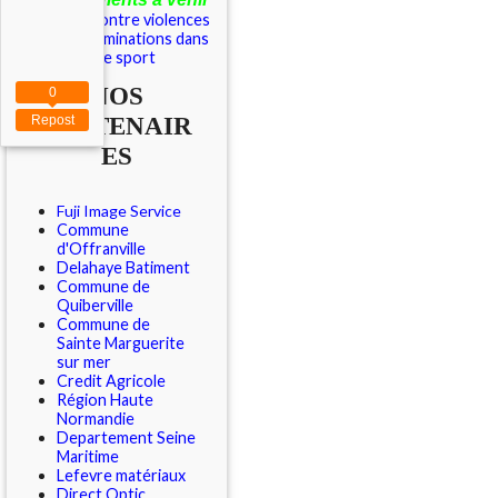
Outils contre violences
et discriminations dans
le sport
NOS
0
PARTENAIR
Repost
ES
Fuji Image Service
Commune
d'Offranville
Delahaye Batiment
Commune de
Quiberville
Commune de
Sainte Marguerite
sur mer
Credit Agricole
Région Haute
Normandie
Departement Seine
Maritime
Lefevre matériaux
Direct Optic