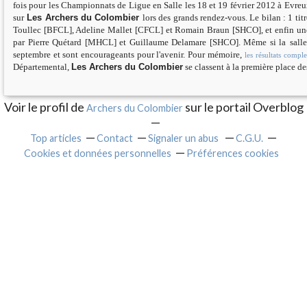
fois pour les Championnats de Ligue en Salle les 18 et 19 février 2012 à Evreux
sur
Les Archers du Colombier
lors des grands rendez-vous. Le bilan : 1 
Toullec [BFCL], Adeline Mallet [CFCL] et Romain Braun [SHCO], et enfin une
par Pierre Quétard [MHCL] et Guillaume Delamare [SHCO]. Même si la
sall
septembre et sont encourageants pour l'avenir. Pour mémo
ire
,
les résultats compl
Départemental,
Les Archers du Colombier
se classent à la première place d
Voir le profil de
sur le portail Overblog
Archers du Colombier
Top articles
Contact
Signaler un abus
C.G.U.
Cookies et données personnelles
Préférences cookies