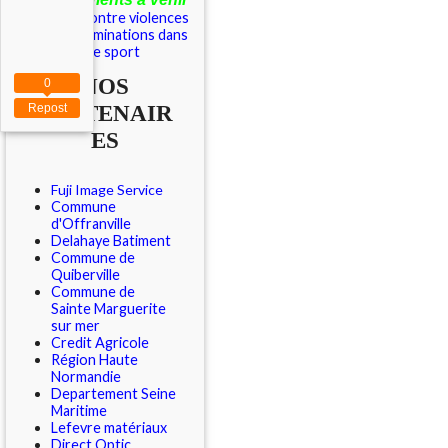
Outils contre violences
et discriminations dans
le sport
NOS
0
PARTENAIR
Repost
ES
Fuji Image Service
Commune
d'Offranville
Delahaye Batiment
Commune de
Quiberville
Commune de
Sainte Marguerite
sur mer
Credit Agricole
Région Haute
Normandie
Departement Seine
Maritime
Lefevre matériaux
Direct Optic