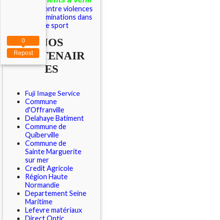
Outils contre violences
et discriminations dans
le sport
NOS
0
PARTENAIR
Repost
ES
Fuji Image Service
Commune
d'Offranville
Delahaye Batiment
Commune de
Quiberville
Commune de
Sainte Marguerite
sur mer
Credit Agricole
Région Haute
Normandie
Departement Seine
Maritime
Lefevre matériaux
Direct Optic