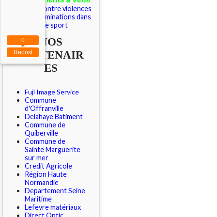
Outils contre violences
et discriminations dans
le sport
NOS
0
PARTENAIR
Repost
ES
Fuji Image Service
Commune
d'Offranville
Delahaye Batiment
Commune de
Quiberville
Commune de
Sainte Marguerite
sur mer
Credit Agricole
Région Haute
Normandie
Departement Seine
Maritime
Lefevre matériaux
Direct Optic