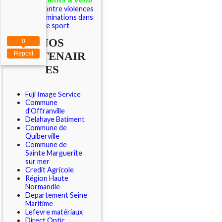
Outils contre violences
et discriminations dans
le sport
NOS
0
PARTENAIR
Repost
ES
Fuji Image Service
Commune
d'Offranville
Delahaye Batiment
Commune de
Quiberville
Commune de
Sainte Marguerite
sur mer
Credit Agricole
Région Haute
Normandie
Departement Seine
Maritime
Lefevre matériaux
Direct Optic