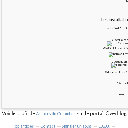
N
Les installati
Le Jardin d'Arc :
Le local avec 
Le Jardin d'Arc : Pa
Vue de la cib
Salle modulable à
Séance d
Besoin d
Voir le profil de
sur le portail Overblog
Archers du Colombier
Top articles
Contact
Signaler un abus
C.G.U.