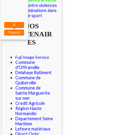
Outils contre violences
et discriminations dans
le sport
NOS
0
PARTENAIR
Repost
ES
Fuji Image Service
Commune
d'Offranville
Delahaye Batiment
Commune de
Quiberville
Commune de
Sainte Marguerite
sur mer
Credit Agricole
Région Haute
Normandie
Departement Seine
Maritime
Lefevre matériaux
Direct Optic