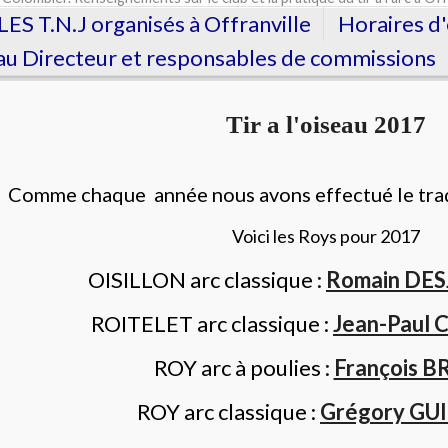
LES T.N.J organisés à Offranville
Horaires d
u Directeur et responsables de commissions
Tir a l'oiseau 2017
Comme
chaque
année nous avons effectué le
tra
Voici les
Roys
pour 2017
OISILLON arc classique :
Romain DE
ROITELET arc classique :
Jean-Paul
ROY
arc à poulies :
François 
ROY
arc classique :
Grégory G