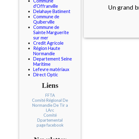
Commune
d'Offranville
Un grand br
Delahaye Batiment
Commune de
Quiberville
Commune de
Sainte Marguerite
sur mer
Credit Agricole
Région Haute
Normandie
Departement Seine
Maritime
Lefevre matériaux
Direct Optic
Liens
FFTA
Comité Régional De
Normandie De Tir a
l,Arc
Comité
Dpartemental
page facebook