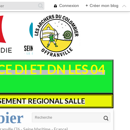
Connexion
+
Créer mon blog
 DI ET DN LES 04
SEMENT REGIONAL SALLE
bier
anville (76 - Seine Maritime - France)