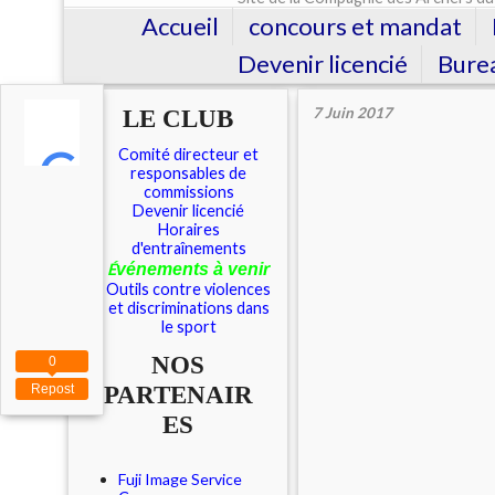
Accueil
concours et mandat
Devenir licencié
Burea
LE CLUB
7 Juin 2017
Comité directeur et
responsables de
commissions
Devenir licencié
Horaires
d'entraînements
É
vénements à venir
Outils contre violences
et discriminations dans
le sport
NOS
0
PARTENAIR
Repost
ES
Fuji Image Service