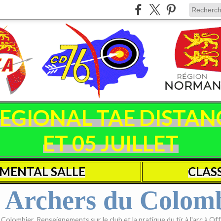
IONAL TAE DISTANCE
ET 05 JUILLET
MENTAL SALLE
CLAS
 Archers du Colom
olombier. Renseignements sur le club et la pratique du tir à l'arc à Offr