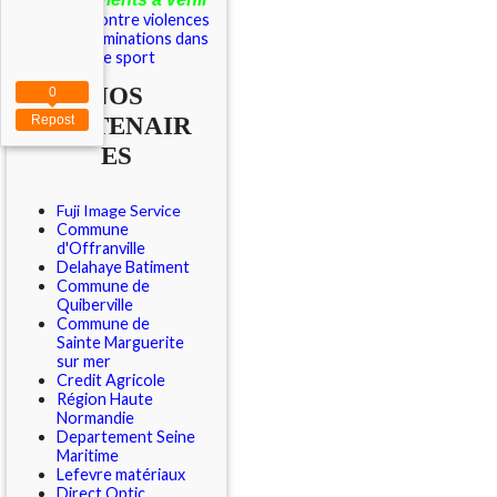
Outils contre violences
et discriminations dans
le sport
NOS
0
PARTENAIR
Repost
ES
Fuji Image Service
Commune
d'Offranville
Delahaye Batiment
Commune de
Quiberville
Commune de
Sainte Marguerite
sur mer
Credit Agricole
Région Haute
Normandie
Departement Seine
Maritime
Lefevre matériaux
Direct Optic