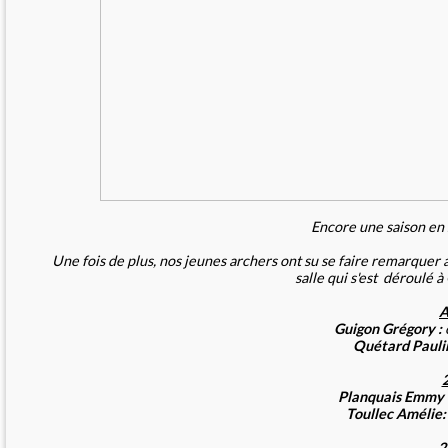
Encore une saison en 
Une fois de plus, nos jeunes archers ont su se faire remarq
salle qui s'est déroulé
A
Guigon
Grégory :
Quétard
Paulin
2
Planquais Emmy 
Toullec
Amélie:
2