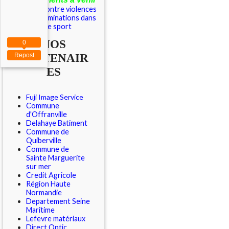
Outils contre violences
et discriminations dans
le sport
NOS
0
PARTENAIR
Repost
ES
Fuji Image Service
Commune
d'Offranville
Delahaye Batiment
Commune de
Quiberville
Commune de
Sainte Marguerite
sur mer
Credit Agricole
Région Haute
Normandie
Departement Seine
Maritime
Lefevre matériaux
Direct Optic