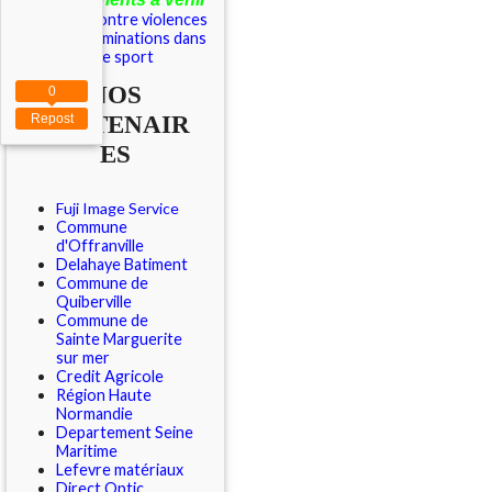
Outils contre violences
et discriminations dans
le sport
NOS
0
PARTENAIR
Repost
ES
Fuji Image Service
Commune
d'Offranville
Delahaye Batiment
Commune de
Quiberville
Commune de
Sainte Marguerite
sur mer
Credit Agricole
Région Haute
Normandie
Departement Seine
Maritime
Lefevre matériaux
Direct Optic